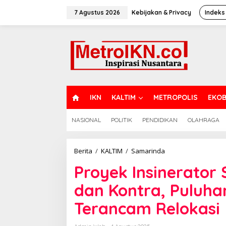
Lewati
ke
7 Agustus 2026
Kebijakan & Privacy
Indeks
konten
H
IKN
KALTIM
METROPOLIS
EKOB
O
M
NASIONAL
POLITIK
PENDIDIKAN
OLAHRAGA
E
Proyek
Berita
/
KALTIM
/
Samarinda
Insinerator
Proyek Insinerator
Samarinda
Menuai
dan Kontra, Puluh
Pro
dan
Terancam Relokasi
Kontra,
Puluhan
Warga