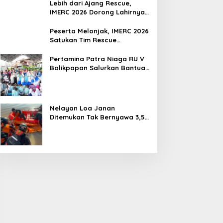
Lebih dari Ajang Rescue,
IMERC 2026 Dorong Lahirnya
Penyelamat Kompeten untuk
Indonesia
Peserta Melonjak, IMERC 2026
Satukan Tim Rescue
Indonesia dan Australia di
Balikpapan
Pertamina Patra Niaga RU V
Balikpapan Salurkan Bantuan
Pendidikan bagi Anak Ring-1
Kilang
Nelayan Loa Janan
Ditemukan Tak Bernyawa 3,5
Kilometer dari Lokasi
Kejadian di Sungai Mahakam