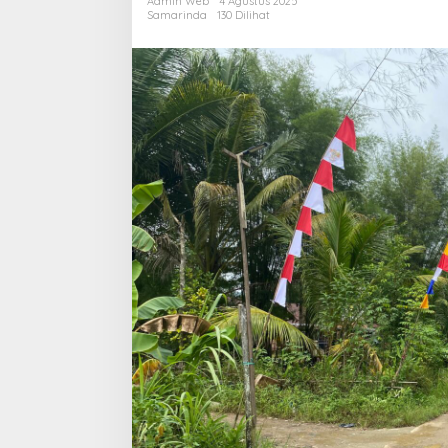
Admin Web
4 Agustus 2025
RT
Samarinda
130 Dilihat
17
Baqa
Terancam
Relokasi