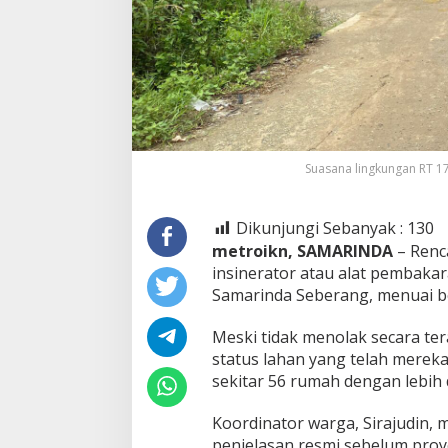
Suasana lingkungan RT 1
Dikunjungi Sebanyak :
130
metroikn, SAMARINDA
– Renc
insinerator atau alat pembaka
Samarinda Seberang, menuai be
Meski tidak menolak secara t
status lahan yang telah mereka h
sekitar 56 rumah dengan lebih 
Koordinator warga, Sirajudin
penjelasan resmi sebelum proye