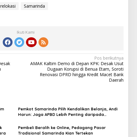
relokasi
Samarinda
Ikuti Kami
Pos berikutnya
Desak
AMAK Kaltim Demo di Depan KPK: Desak Usut
h
Dugaan Korupsi di Benua Etam, Soroti
Renovasi DPRD hingga Kredit Macet Bank
Daerah
im
Pemkot Samarinda Pilih Kendalikan Belanja, Andi
Harun: Jaga APBD Lebih Penting daripada
Berutang
k
Pembeli Beralih ke Online, Pedagang Pasar
ara
Tradisional Samarinda Kian Tertekan