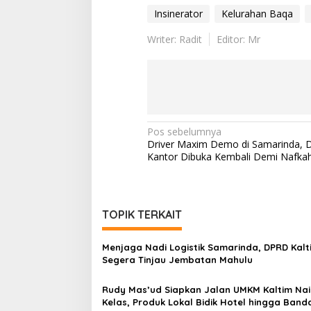
Insinerator
Kelurahan Baqa
Writer: Radit
Editor: Mr
Navigasi
Pos sebelumnya
Driver Maxim Demo di Samarinda, 
pos
Kantor Dibuka Kembali Demi Nafka
TOPIK TERKAIT
Menjaga Nadi Logistik Samarinda, DPRD Kalt
Segera Tinjau Jembatan Mahulu
Rudy Mas’ud Siapkan Jalan UMKM Kaltim Nai
Kelas, Produk Lokal Bidik Hotel hingga Band