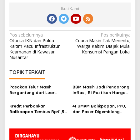
Ikuti Kami
Navigasi
Pos sebelumnya
Pos berikutnya
Otorita IKN dan Polda
Cuaca Makin Tak Menentu,
pos
Kaltim Pacu Infrastruktur
Warga Kaltim Diajak Mulai
Keamanan di Kawasan
Konsumsi Pangan Lokal
Nusantar
TOPIK TERKAIT
Pasokan Telur Masih
BBM Masih Jadi Pendorong
Bergantung dari Luar
Inflasi, BI Pastikan Harga
Kaltim, BI Balikpapan
Pangan di Balikpapan dan
Siapkan Peternak Baru
PPU Terkendali
Kredit Perbankan
41 UMKM Balikpapan, PPU,
Balikpapan Tembus Rp41,5
dan Paser Digembleng
Triliun, Investasi Jadi
Tembus Pasar Ekspor
Penggerak Utama