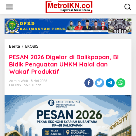
Lewati
ke
konten
PESAN
Berita
/
EKOBIS
2026
PESAN 2026 Digelar di Balikpapan, BI
Digelar
di
Bidik Penguatan UMKM Halal dan
Balikpapan,
Wakaf Produktif
BI
Bidik
Admin Web
8 Mei 2026
Penguatan
EKOBIS
569 Dilihat
UMKM
Halal
dan
Wakaf
Produktif