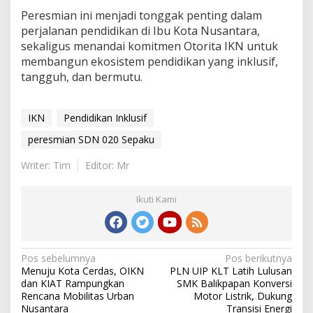
Peresmian ini menjadi tonggak penting dalam
perjalanan pendidikan di Ibu Kota Nusantara,
sekaligus menandai komitmen Otorita IKN untuk
membangun ekosistem pendidikan yang inklusif,
tangguh, dan bermutu.
IKN
Pendidikan Inklusif
peresmian SDN 020 Sepaku
Writer: Tim
Editor: Mr
Ikuti Kami
Navigasi
Pos sebelumnya
Pos berikutnya
Menuju Kota Cerdas, OIKN
PLN UIP KLT Latih Lulusan
pos
dan KIAT Rampungkan
SMK Balikpapan Konversi
Rencana Mobilitas Urban
Motor Listrik, Dukung
Nusantara
Transisi Energi