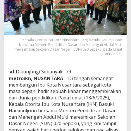
Kepala Otorita Ibu Kota Nusantara (IKN) Basuki Hadimuljono
bersama Menteri Pendidikan Dasar dan Menengah Abdul Mu’ti
meresmikan Sekolah Dasar Negeri (SDN) 020 Sepaku, pada Jumat
(13/06/2025).
Dikunjungi Sebanyak :
79
metroikn, NUSANTARA
– Di tengah semangat
membangun Ibu Kota Nusantara sebagai kota
masa depan, hadir sebuah kabar menggembirakan
dari dunia pendidikan. Pada Jumat (13/6/2025),
Kepala Otorita Ibu Kota Nusantara (IKN) Basuki
Hadimuljono bersama Menteri Pendidikan Dasar
dan Menengah Abdul Mu’ti meresmikan Sekolah
Dasar Negeri (SDN) 020 Sepaku, yang kini tampil
dengan wajah baru berkat relokasi dan revitalisasi