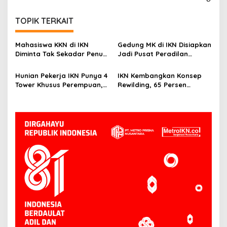
TOPIK TERKAIT
Mahasiswa KKN di IKN
Gedung MK di IKN Disiapkan
Diminta Tak Sekadar Penuhi
Jadi Pusat Peradilan
Kewajiban, Basuki: Cari Nilai
Konstitusi, Progres
dan Manfaatnya
Konstruksi Capai 12,41
Hunian Pekerja IKN Punya 4
IKN Kembangkan Konsep
Persen
Tower Khusus Perempuan,
Rewilding, 65 Persen
Dilengkapi Security dan
Wilayah Ditargetkan Jadi
CCTV
Kawasan Lindung