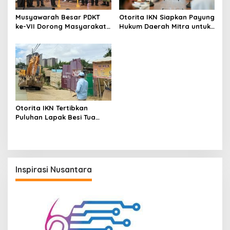
Musyawarah Besar PDKT
Otorita IKN Siapkan Payung
ke-VII Dorong Masyarakat
Hukum Daerah Mitra untuk
Adat Jadi Aktor
Dukung Ekonomi Nusantara
Pembangunan IKN
Otorita IKN Tertibkan
Puluhan Lapak Besi Tua
hingga Warung Tuak Ilegal
Inspirasi Nusantara