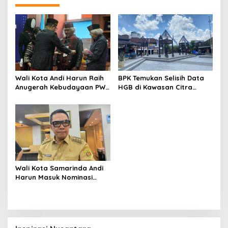
Wali Kota Andi Harun Raih
BPK Temukan Selisih Data
Anugerah Kebudayaan PWI
HGB di Kawasan Citra
Pusat 2026 lewat Sarung
Niaga, Pemkot Samarinda
Samarinda
Kejar Penertiban Aset
Wali Kota Samarinda Andi
Harun Masuk Nominasi
Anugerah Kebudayaan PWI
2026