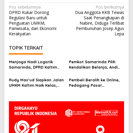
Navigasi
Pos sebelumnya
Pos berikutnya
DPRD Kukar Dorong
Dua Anggota KKB Tewas
pos
Regulasi Baru untuk
Saat Penangkapan di
Penguatan UMKM,
Nabire, Diduga Terlibat
Pariwisata, dan Ekonomi
Pembunuhan Josep Agus
Kerakyatan
Lepa
TOPIK TERKAIT
Menjaga Nadi Logistik
Pemkot Samarinda Pilih
Samarinda, DPRD Kaltim
Kendalikan Belanja, Andi
Segera Tinjau Jembatan
Harun: Jaga APBD Lebih
Mahulu
Penting daripada Berutang
Rudy Mas’ud Siapkan Jalan
Pembeli Beralih ke Online,
UMKM Kaltim Naik Kelas,
Pedagang Pasar
Produk Lokal Bidik Hotel
Tradisional Samarinda Kian
hingga Bandara
Tertekan