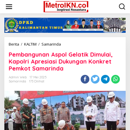
Lewati
ke
konten
Pembangunan
Berita
/
KALTIM
/
Samarinda
Aspol
Pembangunan Aspol Gelatik Dimulai,
Gelatik
Dimulai,
Kapolri Apresiasi Dukungan Konkret
Kapolri
Pemkot Samarinda
Apresiasi
Dukungan
Admin Web
17 Mei 2025
Konkret
Samarinda
173 Dilihat
Pemkot
Samarinda