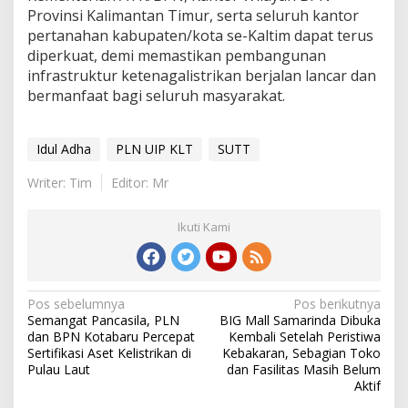
Provinsi Kalimantan Timur, serta seluruh kantor
pertanahan kabupaten/kota se-Kaltim dapat terus
diperkuat, demi memastikan pembangunan
infrastruktur ketenagalistrikan berjalan lancar dan
bermanfaat bagi seluruh masyarakat.
Idul Adha
PLN UIP KLT
SUTT
Writer: Tim
Editor: Mr
Ikuti Kami
Navigasi
Pos sebelumnya
Pos berikutnya
Semangat Pancasila, PLN
BIG Mall Samarinda Dibuka
pos
dan BPN Kotabaru Percepat
Kembali Setelah Peristiwa
Sertifikasi Aset Kelistrikan di
Kebakaran, Sebagian Toko
Pulau Laut
dan Fasilitas Masih Belum
Aktif