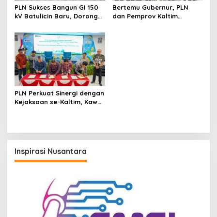
PLN Sukses Bangun GI 150
Bertemu Gubernur, PLN
kV Batulicin Baru, Dorong
dan Pemprov Kaltim
Program KEK Indonesia di
Perkuat Sinergi
Batulicin
Pembangunan Daerah
PLN Perkuat Sinergi dengan
Kejaksaan se-Kaltim, Kawal
Proyek Kelistrikan Bebas
Risiko Hukum
Inspirasi Nusantara