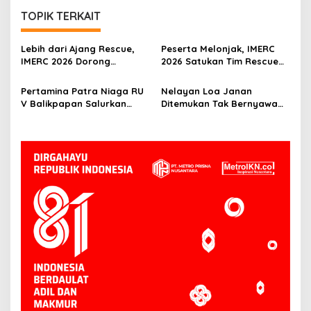
TOPIK TERKAIT
Lebih dari Ajang Rescue,
Peserta Melonjak, IMERC
IMERC 2026 Dorong
2026 Satukan Tim Rescue
Lahirnya Penyelamat
Indonesia dan Australia di
Kompeten untuk Indonesia
Balikpapan
Pertamina Patra Niaga RU
Nelayan Loa Janan
V Balikpapan Salurkan
Ditemukan Tak Bernyawa
Bantuan Pendidikan bagi
3,5 Kilometer dari Lokasi
Anak Ring-1 Kilang
Kejadian di Sungai
Mahakam