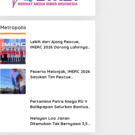
Metropolis
Lebih dari Ajang Rescue,
IMERC 2026 Dorong Lahirnya
Penyelamat Kompeten untuk
Indonesia
Peserta Melonjak, IMERC 2026
Satukan Tim Rescue
Indonesia dan Australia di
Balikpapan
Pertamina Patra Niaga RU V
Balikpapan Salurkan Bantuan
Pendidikan bagi Anak Ring-1
Kilang
Nelayan Loa Janan
Ditemukan Tak Bernyawa 3,5
Kilometer dari Lokasi
Kejadian di Sungai Mahakam