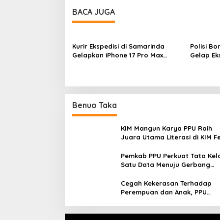
BACA JUGA
Kurir Ekspedisi di Samarinda
Polisi B
Gelapkan iPhone 17 Pro Max
Gelap Ek
hingga Barang Elektronik
Samarin
Lainnya, Kerugian Capai Rp 98
Juta
Benuo Taka
KIM Mangun Karya PPU Raih
Juara Utama Literasi di KIM F
2025, Angkat Budaya Paser k
Panggung Nasional
Pemkab PPU Perkuat Tata Kel
Satu Data Menuju Gerbang
Nusantara yang Terpadu
Cegah Kekerasan Terhadap
Perempuan dan Anak, PPU
Perkuat Sinergi Lintas Sektor