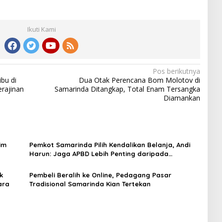
Ikuti Kami
Pos berikutnya
ibu di
Dua Otak Perencana Bom Molotov di
rajinan
Samarinda Ditangkap, Total Enam Tersangka
Diamankan
im
Pemkot Samarinda Pilih Kendalikan Belanja, Andi
Harun: Jaga APBD Lebih Penting daripada
Berutang
k
Pembeli Beralih ke Online, Pedagang Pasar
ara
Tradisional Samarinda Kian Tertekan