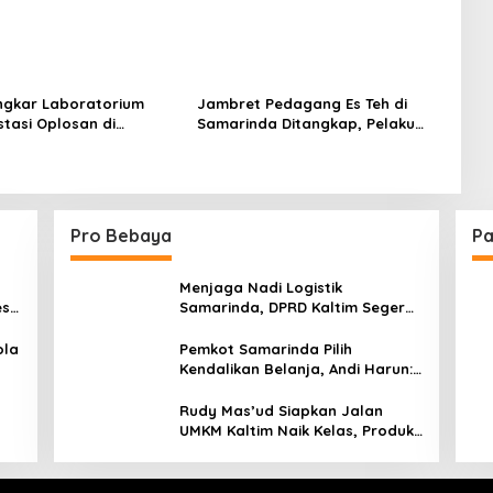
ongkar Laboratorium
Jambret Pedagang Es Teh di
stasi Oplosan di
Samarinda Ditangkap, Pelaku
da
Gasak Uang Rp10 Juta untuk
Belanja Susu hingga Popok
Pro Bebaya
Pa
Menjaga Nadi Logistik
est
Samarinda, DPRD Kaltim Segera
e
Tinjau Jembatan Mahulu
ola
Pemkot Samarinda Pilih
Kendalikan Belanja, Andi Harun:
Jaga APBD Lebih Penting
daripada Berutang
Rudy Mas’ud Siapkan Jalan
UMKM Kaltim Naik Kelas, Produk
Lokal Bidik Hotel hingga
Bandara