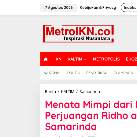
Lewati
ke
7 Agustus 2026
Kebijakan & Privacy
Indeks
konten
H
IKN
KALTIM
METROPOLIS
EKOB
O
M
NASIONAL
POLITIK
PENDIDIKAN
OLAHRAGA
E
Menata
Berita
/
KALTIM
/
Samarinda
Mimpi
Menata Mimpi dari Ko
dari
Kopi
Perjuangan Ridho a
Keliling,
Ini
Samarinda
Kisah
Perjuangan
Ridho