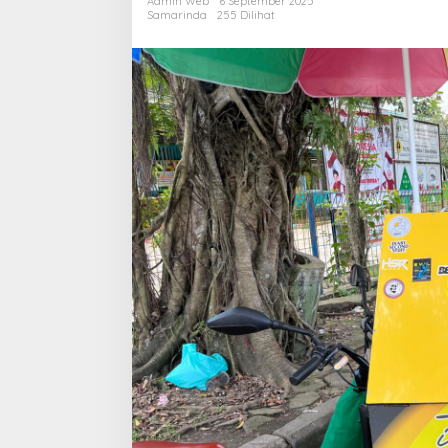
Admin Web
6 September 2025
asal
Samarinda
255 Dilihat
Banjarmasin
di
Kota
Samarinda