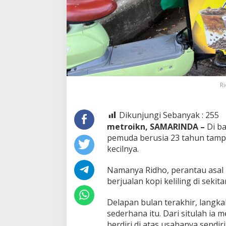
Ri
Dikunjungi Sebanyak :
255
metroikn, SAMARINDA –
Di ba
pemuda berusia 23 tahun tamp
kecilnya.
Namanya Ridho, perantau asal
berjualan kopi keliling di sekita
Delapan bulan terakhir, langk
sederhana itu. Dari situlah i
berdiri di atas usahanya sendiri