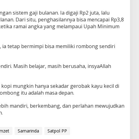
gan sistem gaji bulanan. Ia digaji Rp2 juta, lalu
anan. Dari situ, penghasilannya bisa mencapai Rp3,8
gi ketika ramai angka yang melampaui Upah Minimum
 ia tetap bermimpi bisa memiliki rombong sendiri
iri. Masih belajar, masih berusaha, insyaAllah
kopi mungkin hanya sekadar gerobak kayu kecil di
, rombong itu adalah masa depan.
 lebih mandiri, berkembang, dan perlahan mewujudkan
n.
mzet
Samarinda
Satpol PP