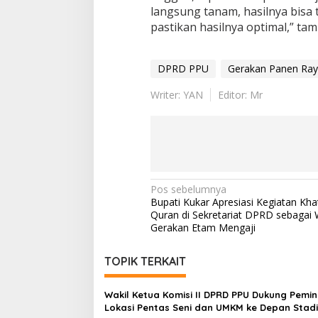
langsung tanam, hasilnya bisa t
pastikan hasilnya optimal,” ta
DPRD PPU
Gerakan Panen Ra
Writer: YAN
Editor: Mr
Navigasi
Pos sebelumnya
Bupati Kukar Apresiasi Kegiatan Kha
pos
Quran di Sekretariat DPRD sebagai
Gerakan Etam Mengaji
TOPIK TERKAIT
Wakil Ketua Komisi II DPRD PPU Dukung Pemi
Lokasi Pentas Seni dan UMKM ke Depan Stad