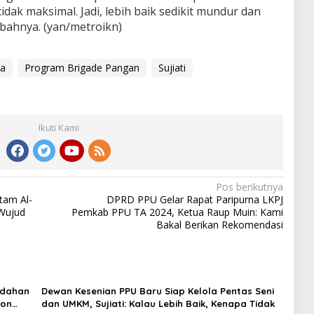
idak maksimal. Jadi, lebih baik sedikit mundur dan
mbahnya. (yan/metroikn)
ya
Program Brigade Pangan
Sujiati
Ikuti Kami
Pos berikutnya
tam Al-
DPRD PPU Gelar Rapat Paripurna LKPJ
 Wujud
Pemkab PPU TA 2024, Ketua Raup Muin: Kami
Bakal Berikan Rekomendasi
ndahan
Dewan Kesenian PPU Baru Siap Kelola Pentas Seni
ion
dan UMKM, Sujiati: Kalau Lebih Baik, Kenapa Tidak