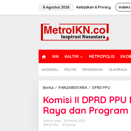
Lewati
ke
8 Agustus 2026
Kebijakan & Privacy
Indeks
konten
H
IKN
KALTIM
METROPOLIS
EKOB
O
M
NASIONAL
POLITIK
PENDIDIKAN
OLAHRAGA
E
Komisi
Berita
/
PARLEMENTARIA
/
DPRD PPU
II
Komisi II DPRD PP
DPRD
PPU
Raya dan Program 
Dukung
Gerakan
Panen
Admin Web
28 Maret 2025
Raya
DPRD PPU
78 Dilihat
dan