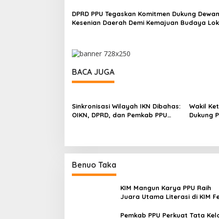
Panglima Sentik
DPRD PPU Tegaskan Komitmen Dukung Dewa
Kesenian Daerah Demi Kemajuan Budaya Lok
BACA JUGA
Sinkronisasi Wilayah IKN Dibahas:
Wakil Ke
OIKN, DPRD, dan Pemkab PPU
Dukung P
Duduk Bersama Bahas Transisi
Pentas S
dan Kewenangan
Stadion 
Benuo Taka
KIM Mangun Karya PPU Raih
Juara Utama Literasi di KIM F
2025, Angkat Budaya Paser k
Panggung Nasional
Pemkab PPU Perkuat Tata Kel