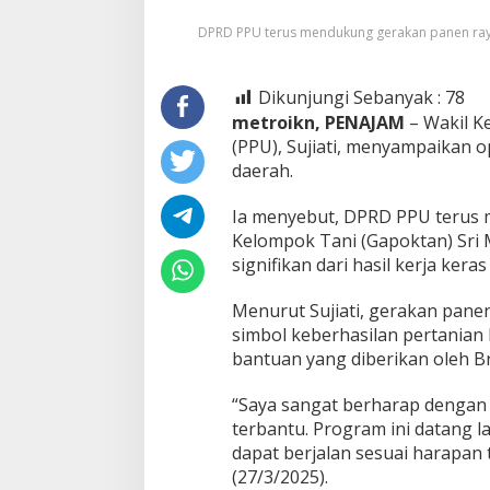
Program
DPRD PPU terus mendukung gerakan panen raya
Brigade
Pangan
Dikunjungi Sebanyak :
78
metroikn, PENAJAM
– Wakil K
(PPU), Sujiati, menyampaikan 
daerah.
Ia menyebut, DPRD PPU terus
Kelompok Tani (Gapoktan) Sri 
signifikan dari hasil kerja ker
Menurut Sujiati, gerakan panen 
simbol keberhasilan pertanian 
bantuan yang diberikan oleh B
“Saya sangat berharap dengan 
terbantu. Program ini datang 
dapat berjalan sesuai harapan t
(27/3/2025).