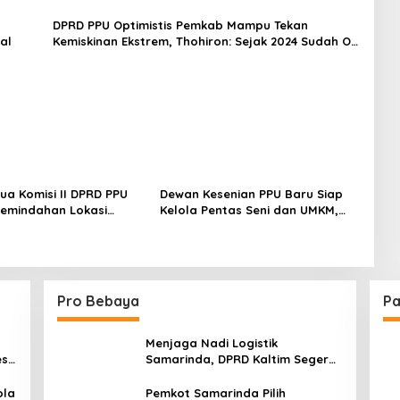
n
DPRD PPU Optimistis Pemkab Mampu Tekan
al
Kemiskinan Ekstrem, Thohiron: Sejak 2024 Sudah O
Persen
tua Komisi II DPRD PPU
Dewan Kesenian PPU Baru Siap
emindahan Lokasi
Kelola Pentas Seni dan UMKM,
eni dan UMKM ke Depan
Sujiati: Kalau Lebih Baik, Kenapa
Panglima Sentik
Tidak
Pro Bebaya
Pa
Menjaga Nadi Logistik
est
Samarinda, DPRD Kaltim Segera
e
Tinjau Jembatan Mahulu
ola
Pemkot Samarinda Pilih