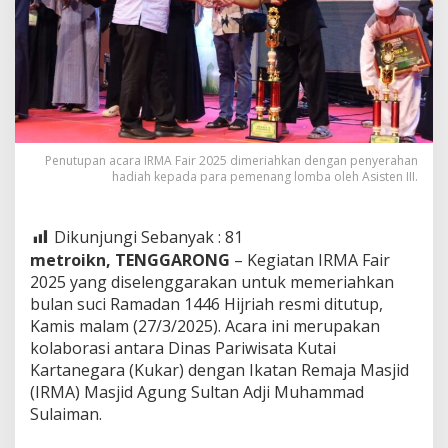
Penutupan acara IRMA Fair 2025 dimeriahkan dengan penyerahan
hadiah kepada para pemenang lomba oleh Asisten III.
Dikunjungi Sebanyak :
81
metroikn, TENGGARONG
– Kegiatan IRMA Fair
2025 yang diselenggarakan untuk memeriahkan
bulan suci Ramadan 1446 Hijriah resmi ditutup,
Kamis malam (27/3/2025). Acara ini merupakan
kolaborasi antara Dinas Pariwisata Kutai
Kartanegara (Kukar) dengan Ikatan Remaja Masjid
(IRMA) Masjid Agung Sultan Adji Muhammad
Sulaiman.