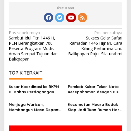
Ikuti Kami
Navigasi
Pos sebelumnya
Pos berikutnya
Sambut Idul Fitri 1446 H,
Sukses Gelar Safari
pos
PLN Berangkatkan 700
Ramadan 1446 Hijriah, Cara
Peserta Program Mudik
Kilang Pertamina Unit
Aman Sampai Tujuan dari
Balikpapan Rajut Silaturahmi
Balikpapan
TOPIK TERKAIT
Kukar Koordinasi ke BKPM
Pemkab Kukar Teken Nota
RI Bahas Perdagangan
Kesepahaman dengan BIG:
Karbon di Lahan Gambut
Bangun Fondasi
Non-Kawasan Hutan
Pembangunan Berbasis
Menjaga Warisan,
Kecamatan Muara Badak
Geospasial
Membangun Masa Depan:
Siap Jadi Tuan Rumah Hari
Bupati Kukar Edi
Kesatuan Gerak PKK ke-53
Damansyah Pimpin Studi
Tingkat Kukar
Dana Abadi Daerah ke
Bojonegoro