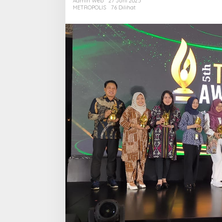
Admin Web
27 Juni 2025
TJSL
METROPOLIS
76 Dilihat
&
CSR
Awards
2025