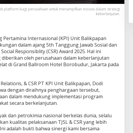
di platform bagi perusahaan untuk menampilkan inovasi dalam strategi
keberlanjutan.
g Pertamina Internasional (KPI) Unit Balikpapan
gkungan dalam ajang 5th Tanggung Jawab Sosial dan
ocial Responsiblity (CSR) Award 2025. Hal ini
diberikan oleh perusahaan dalam keberlanjutan
elat di Grand Ballroom Hotel Borobudur, Jakarta pada
elations, & CSR PT KPI Unit Balikpapan, Dodi
a dengan diraihnya penghargaan tersebut,
aan dalam mendukung implementasi program
at secara berkelanjutan.
k dan petrokimia nasional berkelas dunia, selalu
an kualitas pelaksanaan TJSL & CSR yang lebih
Ini adalah bukti bahwa sinergi kami bersama