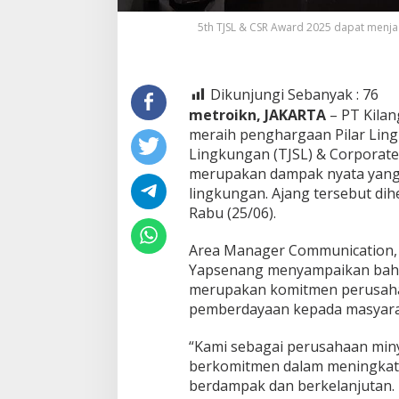
5th TJSL & CSR Award 2025 dapat menja
Dikunjungi Sebanyak :
76
metroikn, JAKARTA
– PT Kilan
meraih penghargaan Pilar Lin
Lingkungan (TJSL) & Corporate S
merupakan dampak nyata yang 
lingkungan. Ajang tersebut dih
Rabu (25/06).
Area Manager Communication, R
Yapsenang menyampaikan bahw
merupakan komitmen perusah
pemberdayaan kepada masyarak
“Kami sebagai perusahaan minya
berkomitmen dalam meningkatk
berdampak dan berkelanjutan. 