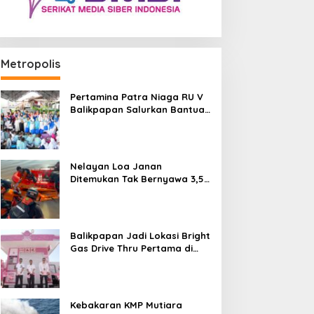
Metropolis
Pertamina Patra Niaga RU V
Balikpapan Salurkan Bantuan
Pendidikan bagi Anak Ring-1
Kilang
Nelayan Loa Janan
Ditemukan Tak Bernyawa 3,5
Kilometer dari Lokasi
Kejadian di Sungai Mahakam
Balikpapan Jadi Lokasi Bright
Gas Drive Thru Pertama di
Indonesia
Kebakaran KMP Mutiara