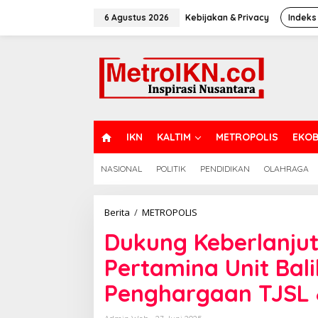
Lewati
ke
6 Agustus 2026
Kebijakan & Privacy
Indeks
konten
H
IKN
KALTIM
METROPOLIS
EKOB
O
M
NASIONAL
POLITIK
PENDIDIKAN
OLAHRAGA
E
Dukung
Berita
/
METROPOLIS
Keberlanjutan
Dukung Keberlanjut
Lingkungan,
Kilang
Pertamina Unit Bal
Pertamina
Unit
Penghargaan TJSL 
Balikpapan
Sabet
Penghargaan