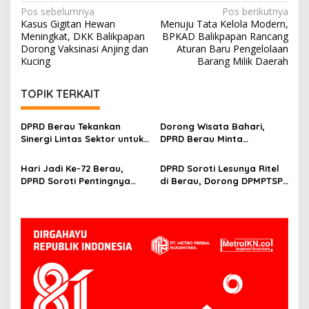
Navigasi
Pos sebelumnya
Pos berikutnya
Kasus Gigitan Hewan
Menuju Tata Kelola Modern,
pos
Meningkat, DKK Balikpapan
BPKAD Balikpapan Rancang
Dorong Vaksinasi Anjing dan
Aturan Baru Pengelolaan
Kucing
Barang Milik Daerah
TOPIK TERKAIT
DPRD Berau Tekankan
Dorong Wisata Bahari,
Sinergi Lintas Sektor untuk
DPRD Berau Minta
Atasi Anak Putus Sekolah
Pemerintah Modernisasi
Dermaga Sanggam
Hari Jadi Ke-72 Berau,
DPRD Soroti Lesunya Ritel
DPRD Soroti Pentingnya
di Berau, Dorong DPMPTSP
Transformasi dan
Perkuat Pendampingan
Diversifikasi Ekonomi
Usaha