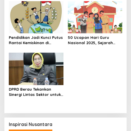
Pendidikan Jadi Kunci Putus
50 Ucapan Hari Guru
Rantai Kemiskinan di
Nasional 2025, Sejarah
Kaltim, Ini Strategi Rudy
Singkat dan Refleksi untuk
Mas’ud
Indonesia
DPRD Berau Tekankan
Sinergi Lintas Sektor untuk
Atasi Anak Putus Sekolah
Inspirasi Nusantara