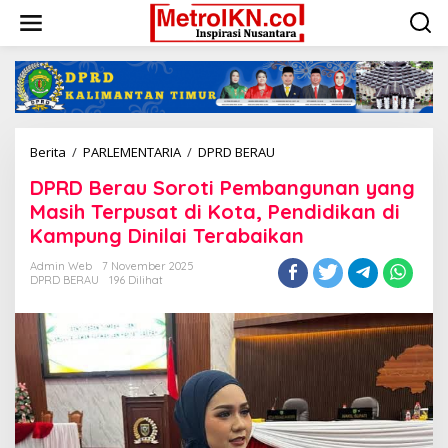
Lewati
ke
konten
DPRD
Berita
/
PARLEMENTARIA
/
DPRD BERAU
Berau
DPRD Berau Soroti Pembangunan yang
Soroti
Pembangunan
Masih Terpusat di Kota, Pendidikan di
yang
Kampung Dinilai Terabaikan
Masih
Terpusat
Admin Web
7 November 2025
di
DPRD BERAU
196 Dilihat
Kota,
Pendidikan
di
Kampung
Dinilai
Terabaikan