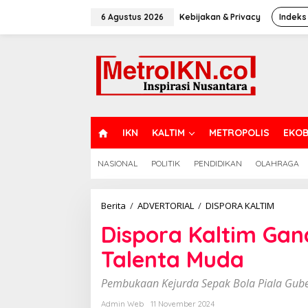
Lewati
ke
6 Agustus 2026
Kebijakan & Privacy
Indeks
konten
H
IKN
KALTIM
METROPOLIS
EKOB
O
M
NASIONAL
POLITIK
PENDIDIKAN
OLAHRAGA
E
Dispora
Berita
/
ADVERTORIAL
/
DISPORA KALTIM
Kaltim
Dispora Kaltim Ga
Ganden
PSSI
Talenta Muda
Kemban
Talenta
Muda
Pembukaan Kejurda Sepak Bola Piala Gube
Admin Web
11 November 2024