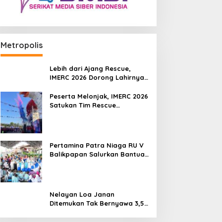
Metropolis
Lebih dari Ajang Rescue,
IMERC 2026 Dorong Lahirnya
Penyelamat Kompeten untuk
Indonesia
Peserta Melonjak, IMERC 2026
Satukan Tim Rescue
Indonesia dan Australia di
Balikpapan
Pertamina Patra Niaga RU V
Balikpapan Salurkan Bantuan
Pendidikan bagi Anak Ring-1
Kilang
Nelayan Loa Janan
Ditemukan Tak Bernyawa 3,5
Kilometer dari Lokasi
Kejadian di Sungai Mahakam