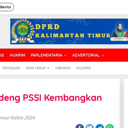
 Berita
IS
HUKRIM
PARLEMENTARIA
ADVERTORIAL
TEKNOLOGI
GAYA HIDUP
HIBURAN
KALTARA
ndeng PSSI Kembangkan
g
gkan
rnur Kaltim 2024