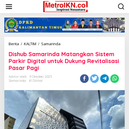
Lewati
ke
konten
Dishub
Berita
/
KALTIM
/
Samarinda
Samarinda
Dishub Samarinda Matangkan Sistem
Matangkan
Sistem
Parkir Digital untuk Dukung Revitalisasi
Parkir
Pasar Pagi
Digital
untuk
Admin Web
9 Oktober 2025
Dukung
Samarinda
61 Dilihat
Revitalisasi
Pasar
Pagi