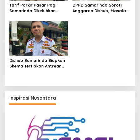
Tarif Parkir Pasar Pagi
DPRD Samarinda Soroti
Samarinda Dikeluhkan
Anggaran Dishub, Masalah
Pedagang, Dishub Ungkap
Parkir dan Truk ODOL Dinilai
Keterbatasan Lahan
Belum Tertangani Optimal
Dishub Samarinda Siapkan
Skema Tertibkan Antrean
Solar, Truk ODOL Wajib
Daftar Sehari Sebelumnya
Inspirasi Nusantara