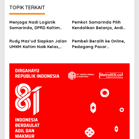
TOPIK TERKAIT
Menjaga Nadi Logistik
Pemkot Samarinda Pilih
Samarinda, DPRD Kaltim
Kendalikan Belanja, Andi
Segera Tinjau Jembatan
Harun: Jaga APBD Lebih
Mahulu
Penting daripada Berutang
Rudy Mas’ud Siapkan Jalan
Pembeli Beralih ke Online,
UMKM Kaltim Naik Kelas,
Pedagang Pasar
Produk Lokal Bidik Hotel
Tradisional Samarinda Kian
hingga Bandara
Tertekan