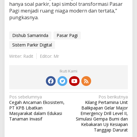
hanya soal parkir, tapi simbol transformasi Pasar
Pagi menjadi ruang niaga modern dan tertata,”
pungkasnya.
Dishub Samarinda
Pasar Pagi
Sistem Parkir Digital
Writer: Radit
Editor: Mr
Ikuti Kami
Navigasi
Pos sebelumnya
Pos berikutnya
Cegah Ancaman Ekosistem,
Kilang Pertamina Unit
pos
PT KPB Libatkan
Balikpapan Gelar Major
Masyarakat dalam Edukasi
Emergency Drill Level II,
Tanaman Invasif
Simulasi Gempa Bumi dan
Kebakaran Uji Kesiapan
Tanggap Darurat