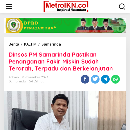
Lewati
ke
konten
Dinsos
Berita
/
KALTIM
/
Samarinda
PM
Dinsos PM Samarinda Pastikan
Samarinda
Pastikan
Penanganan Fakir Miskin Sudah
Penanganan
Terarah, Terpadu dan Berkelanjutan
Fakir
Miskin
Admin
9 November 2023
Sudah
Samarinda
54 Dilihat
Terarah,
Terpadu
dan
Berkelanjutan