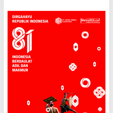
Produk Lokal Bidik Hotel
Tradisional Samarinda Kian
hingga Bandara
Tertekan