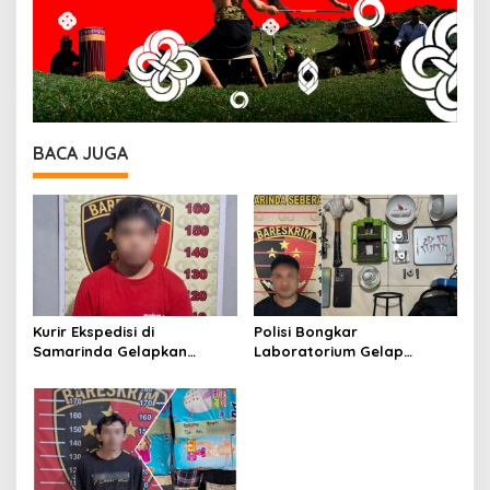
BACA JUGA
Kurir Ekspedisi di
Polisi Bongkar
Samarinda Gelapkan
Laboratorium Gelap
iPhone 17 Pro Max hingga
Ekstasi Oplosan di
Barang Elektronik Lainnya,
Samarinda
Kerugian Capai Rp 98 Juta