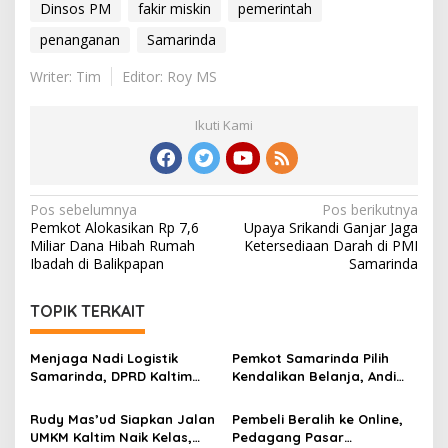
Dinsos PM
fakir miskin
pemerintah
penanganan
Samarinda
Writer: Tim
Editor: Roy MS
Ikuti Kami
Navigasi
Pos sebelumnya
Pos berikutnya
Pemkot Alokasikan Rp 7,6
Upaya Srikandi Ganjar Jaga
pos
Miliar Dana Hibah Rumah
Ketersediaan Darah di PMI
Ibadah di Balikpapan
Samarinda
TOPIK TERKAIT
Menjaga Nadi Logistik
Pemkot Samarinda Pilih
Samarinda, DPRD Kaltim
Kendalikan Belanja, Andi
Segera Tinjau Jembatan
Harun: Jaga APBD Lebih
Mahulu
Penting daripada Berutang
Rudy Mas’ud Siapkan Jalan
Pembeli Beralih ke Online,
UMKM Kaltim Naik Kelas,
Pedagang Pasar