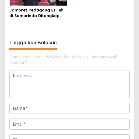
Jambret Pedagang Es Teh
di Samarinda Ditangkap,
Pelaku Gasak Uang Rp10
Juta untuk Belanja Susu
hingga Popok
Tinggalkan Balasan
Alamat email Anda tidak akan dipublikasikan.
Ruas yang wajib
ditandai
*