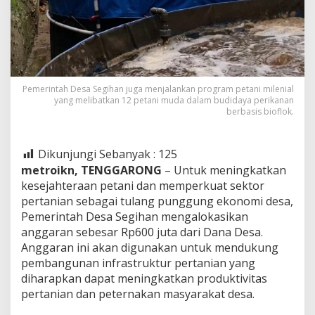
Pemerintah Desa Segihan juga menjalankan program petani milenial
yang melibatkan 12 petani muda dalam budidaya perikanan
berbasis bioflok.
Dikunjungi Sebanyak :
125
metroikn, TENGGARONG
– Untuk meningkatkan
kesejahteraan petani dan memperkuat sektor
pertanian sebagai tulang punggung ekonomi desa,
Pemerintah Desa Segihan mengalokasikan
anggaran sebesar Rp600 juta dari Dana Desa.
Anggaran ini akan digunakan untuk mendukung
pembangunan infrastruktur pertanian yang
diharapkan dapat meningkatkan produktivitas
pertanian dan peternakan masyarakat desa.