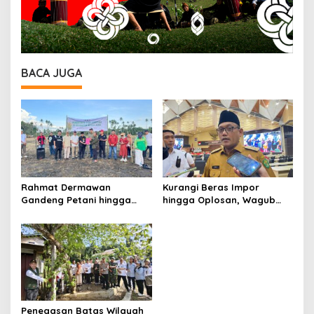
BACA JUGA
Rahmat Dermawan
Kurangi Beras Impor
Gandeng Petani hingga
hingga Oplosan, Wagub
Akademisi, Inisiasi
Seno Aji Tegaskan Bantuan
Penguatan Ketahanan
Alsintan Jadi Harapan Baru
Pangan di Wilayah IKN
Petani di Kaltim
Penegasan Batas Wilayah