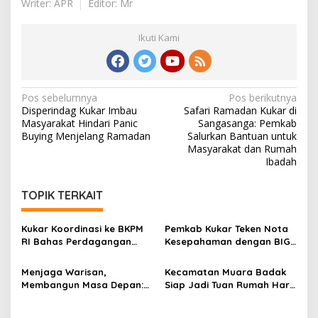
Writer: APR
Editor: Mr
Ikuti Kami
Navigasi
Pos sebelumnya
Pos berikutnya
Disperindag Kukar Imbau
Safari Ramadan Kukar di
pos
Masyarakat Hindari Panic
Sangasanga: Pemkab
Buying Menjelang Ramadan
Salurkan Bantuan untuk
Masyarakat dan Rumah
Ibadah
TOPIK TERKAIT
Kukar Koordinasi ke BKPM
Pemkab Kukar Teken Nota
RI Bahas Perdagangan
Kesepahaman dengan BIG:
Karbon di Lahan Gambut
Bangun Fondasi
Non-Kawasan Hutan
Pembangunan Berbasis
Menjaga Warisan,
Kecamatan Muara Badak
Geospasial
Membangun Masa Depan:
Siap Jadi Tuan Rumah Hari
Bupati Kukar Edi
Kesatuan Gerak PKK ke-53
Damansyah Pimpin Studi
Tingkat Kukar