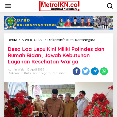
Lewati
ke
konten
Desa
Berita
/
ADVERTORIAL
/
Diskominfo Kutai Kartanegara
Loa
Desa Loa Lepu Kini Miliki Polindes dan
Lepu
Kini
Rumah Bidan, Jawab Kebutuhan
Miliki
Layanan Kesehatan Warga
Polindes
dan
Admin Web
15 April 2025
Rumah
Diskominfo Kutai Kartanegara
57 Dilihat
Bidan,
Jawab
Kebutuhan
Layanan
Kesehatan
Warga