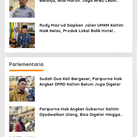
Belanja, Andi Harun: Jaga APBD Lebih
Penting daripada Berutang
Rudy Mas’ud Siapkan Jalan UMKM Kaltim
Naik Kelas, Produk Lokal Bidik Hotel
hingga Bandara
Parlementaria
Sudah Dua Kali Bergeser, Paripurna Hak
Angket DPRD Kaltim Belum Juga Digelar
Paripurna Hak Angket Gubernur Kaltim
Dijadwalkan Ulang, Bisa Digelar Hingga
Tiga Kali Sidang