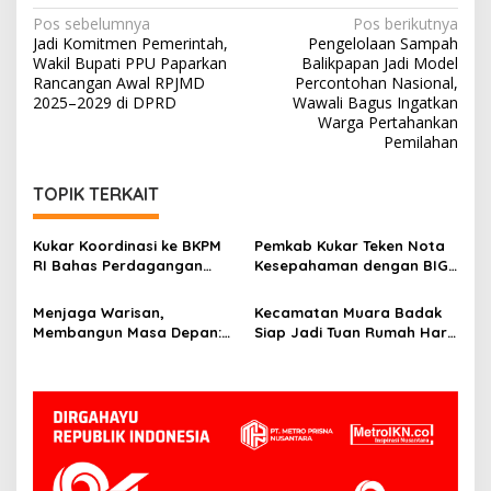
Navigasi
Pos sebelumnya
Pos berikutnya
Jadi Komitmen Pemerintah,
Pengelolaan Sampah
pos
Wakil Bupati PPU Paparkan
Balikpapan Jadi Model
Rancangan Awal RPJMD
Percontohan Nasional,
2025–2029 di DPRD
Wawali Bagus Ingatkan
Warga Pertahankan
Pemilahan
TOPIK TERKAIT
Kukar Koordinasi ke BKPM
Pemkab Kukar Teken Nota
RI Bahas Perdagangan
Kesepahaman dengan BIG:
Karbon di Lahan Gambut
Bangun Fondasi
Non-Kawasan Hutan
Pembangunan Berbasis
Menjaga Warisan,
Kecamatan Muara Badak
Geospasial
Membangun Masa Depan:
Siap Jadi Tuan Rumah Hari
Bupati Kukar Edi
Kesatuan Gerak PKK ke-53
Damansyah Pimpin Studi
Tingkat Kukar
Dana Abadi Daerah ke
Bojonegoro