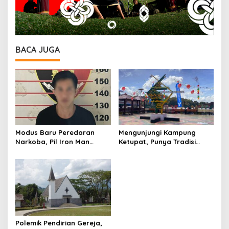
BACA JUGA
Modus Baru Peredaran
Mengunjungi Kampung
Narkoba, Pil Iron Man
Ketupat, Punya Tradisi
Beredar di Samarinda
Anyaman Janur yang Jadi
Seberang
Daya Tarik Wisata di
Samarinda Seberang
Polemik Pendirian Gereja,