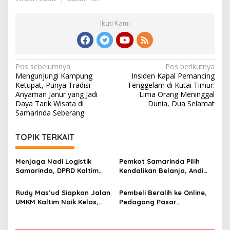
Ikuti Kami
Navigasi
Pos sebelumnya
Pos berikutnya
Mengunjungi Kampung
Insiden Kapal Pemancing
pos
Ketupat, Punya Tradisi
Tenggelam di Kutai Timur:
Anyaman Janur yang Jadi
Lima Orang Meninggal
Daya Tarik Wisata di
Dunia, Dua Selamat
Samarinda Seberang
TOPIK TERKAIT
Menjaga Nadi Logistik
Pemkot Samarinda Pilih
Samarinda, DPRD Kaltim
Kendalikan Belanja, Andi
Segera Tinjau Jembatan
Harun: Jaga APBD Lebih
Mahulu
Penting daripada Berutang
Rudy Mas’ud Siapkan Jalan
Pembeli Beralih ke Online,
UMKM Kaltim Naik Kelas,
Pedagang Pasar
Produk Lokal Bidik Hotel
Tradisional Samarinda Kian
hingga Bandara
Tertekan