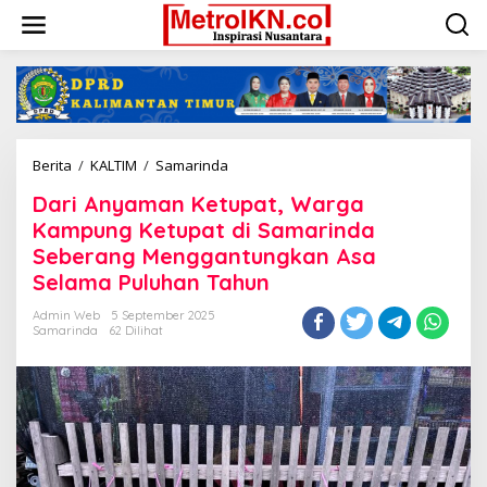
Lewati
ke
konten
Dari
Berita
/
KALTIM
/
Samarinda
Anyaman
Dari Anyaman Ketupat, Warga
Ketupat,
Warga
Kampung Ketupat di Samarinda
Kampung
Seberang Menggantungkan Asa
Ketupat
Selama Puluhan Tahun
di
Samarinda
Admin Web
5 September 2025
Seberang
Samarinda
62 Dilihat
Menggantungkan
Asa
Selama
Puluhan
Tahun