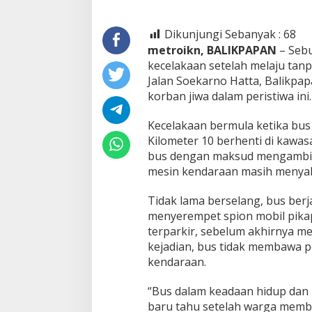
Dikunjungi Sebanyak :
68
metroikn, BALIKPAPAN
– Sebu
kecelakaan setelah melaju tan
Jalan Soekarno Hatta, Balikpap
korban jiwa dalam peristiwa ini.
Kecelakaan bermula ketika bus
Kilometer 10 berhenti di kawa
bus dengan maksud mengambil 
mesin kendaraan masih menyala
Tidak lama berselang, bus berj
menyerempet spion mobil pika
terparkir, sebelum akhirnya m
kejadian, bus tidak membawa p
kendaraan.
“Bus dalam keadaan hidup dan re
baru tahu setelah warga memberi