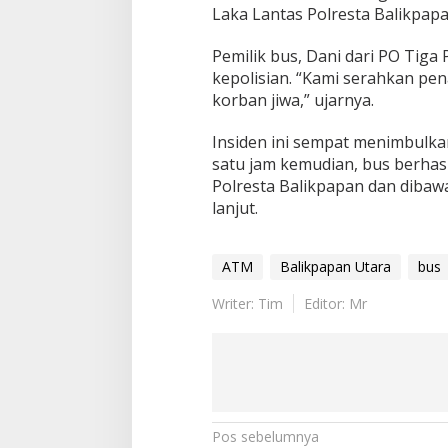
Laka Lantas Polresta Balikpapa
Pemilik bus, Dani dari PO Tiga 
kepolisian. “Kami serahkan pen
korban jiwa,” ujarnya.
Insiden ini sempat menimbulka
satu jam kemudian, bus berhas
Polresta Balikpapan dan dibaw
lanjut.
ATM
Balikpapan Utara
bus
Writer: Tim
Editor: Mr
Navigasi
Pos sebelumnya