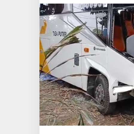
Tabrak
Pohon
di
Balikpapan
Utara