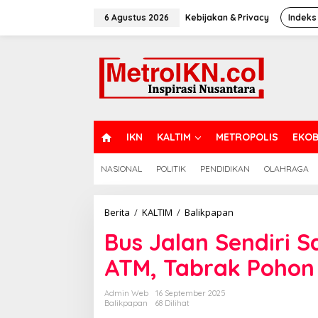
Lewati
ke
6 Agustus 2026
Kebijakan & Privacy
Indeks
konten
H
IKN
KALTIM
METROPOLIS
EKOB
O
M
NASIONAL
POLITIK
PENDIDIKAN
OLAHRAGA
E
Bus
Berita
/
KALTIM
/
Balikpapan
Jalan
Bus Jalan Sendiri S
Sendiri
Saat
ATM, Tabrak Pohon 
Sopir
Ambil
Uang
Admin Web
16 September 2025
di
Balikpapan
68 Dilihat
ATM,