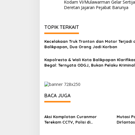
Kodam VI/Mulawarman Gelar Sertijab
pos
Deretan Jajaran Pejabat Barunya
TOPIK TERKAIT
Kecelakaan Truk Tronton dan Motor Terjadi d
Balikpapan, Dua Orang Jadi Korban
Kapolresta & Wali Kota Balikpapan Klarifikas
Begal: Ternyata ODGJ, Bukan Pelaku Kriminal
BACA JUGA
Aksi Komplotan Curanmor
Mutasi P
Terekam CCTV, Polisi di
Dirlanta
Samarinda Berhasil Bekuk Salah
Balikpap
Satu Pelaku