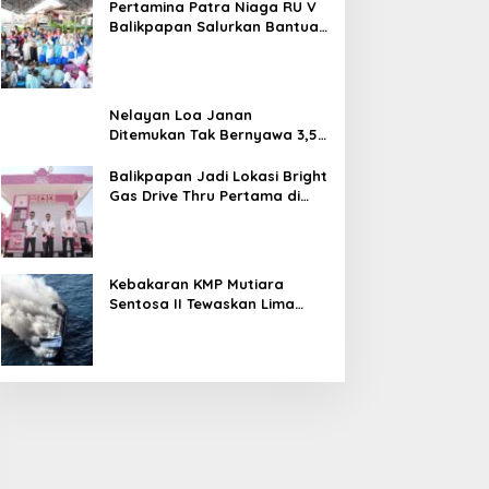
Pertamina Patra Niaga RU V
Balikpapan Salurkan Bantuan
Pendidikan bagi Anak Ring-1
Kilang
Nelayan Loa Janan
Ditemukan Tak Bernyawa 3,5
Kilometer dari Lokasi
Kejadian di Sungai Mahakam
Balikpapan Jadi Lokasi Bright
Gas Drive Thru Pertama di
Indonesia
Kebakaran KMP Mutiara
Sentosa II Tewaskan Lima
Orang, Pemerintah Pastikan
Penyebab Diusut