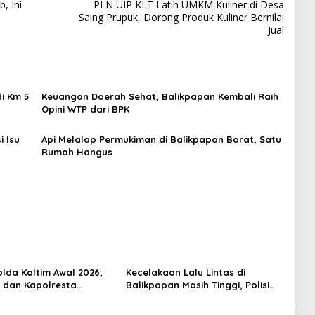
, Ini
PLN UIP KLT Latih UMKM Kuliner di Desa
Saing Prupuk, Dorong Produk Kuliner Bernilai
Jual
i Km 5
Keuangan Daerah Sehat, Balikpapan Kembali Raih
Opini WTP dari BPK
i Isu
Api Melalap Permukiman di Balikpapan Barat, Satu
Rumah Hangus
olda Kaltim Awal 2026,
Kecelakaan Lalu Lintas di
s dan Kapolresta
Balikpapan Masih Tinggi, Polisi
an Berganti
Soroti Disiplin Pengendara