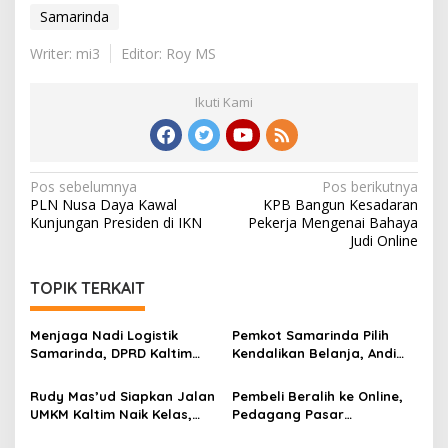
Samarinda
Writer: mi3
Editor: Roy MS
Ikuti Kami
Navigasi
Pos sebelumnya
Pos berikutnya
PLN Nusa Daya Kawal
KPB Bangun Kesadaran
pos
Kunjungan Presiden di IKN
Pekerja Mengenai Bahaya
Judi Online
TOPIK TERKAIT
Menjaga Nadi Logistik
Pemkot Samarinda Pilih
Samarinda, DPRD Kaltim
Kendalikan Belanja, Andi
Segera Tinjau Jembatan
Harun: Jaga APBD Lebih
Mahulu
Penting daripada Berutang
Rudy Mas’ud Siapkan Jalan
Pembeli Beralih ke Online,
UMKM Kaltim Naik Kelas,
Pedagang Pasar
Produk Lokal Bidik Hotel
Tradisional Samarinda Kian