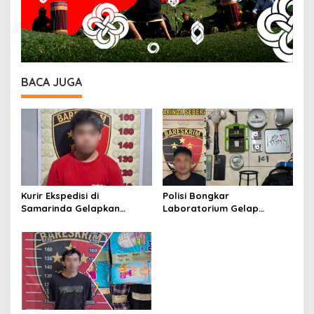
BACA JUGA
Kurir Ekspedisi di
Polisi Bongkar
Samarinda Gelapkan
Laboratorium Gelap
iPhone 17 Pro Max hingga
Ekstasi Oplosan di
Barang Elektronik Lainnya,
Samarinda
Kerugian Capai Rp 98 Juta