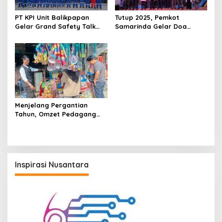
PT KPI Unit Balikpapan
Tutup 2025, Pemkot
Gelar Grand Safety Talk
Samarinda Gelar Doa
Pemeliharaan Rutin
Lintas Agama Sambut
Balikpapan 2 dan Buka
Tahun Baru 2026
Bulan K3 2026
Menjelang Pergantian
Tahun, Omzet Pedagang
Kembang Api Samarinda
Menurun Dampak Perizinan
Inspirasi Nusantara