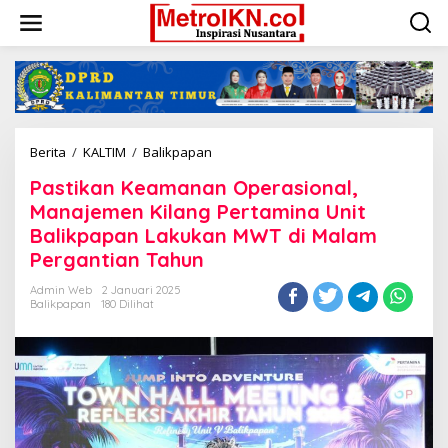
Lewati
ke
konten
Pastikan
Berita
/
KALTIM
/
Balikpapan
Keamanan
Pastikan Keamanan Operasional,
Operasional,
Manajemen
Manajemen Kilang Pertamina Unit
Kilang
Balikpapan Lakukan MWT di Malam
Pertamina
Pergantian Tahun
Unit
Balikpapan
Admin Web
2 Januari 2025
Lakukan
Balikpapan
180 Dilihat
MWT
di
Malam
Pergantian
Tahun