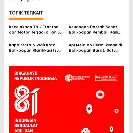
TOPIK TERKAIT
Kecelakaan Truk Tronton
Keuangan Daerah Sehat,
dan Motor Terjadi di Km 5
Balikpapan Kembali Raih
Balikpapan, Dua Orang
Opini WTP dari BPK
Jadi Korban
Kapolresta & Wali Kota
Api Melalap Permukiman di
Balikpapan Klarifikasi Isu
Balikpapan Barat, Satu
Begal: Ternyata ODGJ,
Rumah Hangus
Bukan Pelaku Kriminal