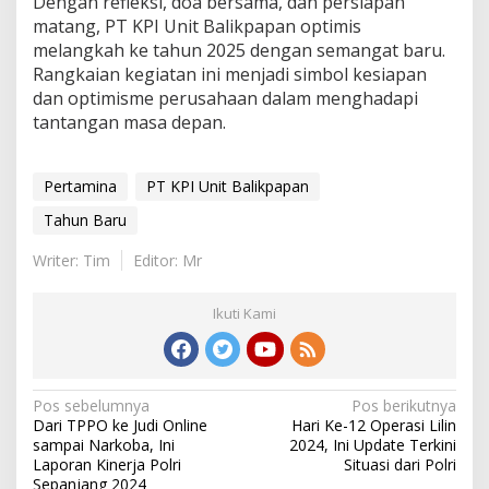
Dengan refleksi, doa bersama, dan persiapan
matang, PT KPI Unit Balikpapan optimis
melangkah ke tahun 2025 dengan semangat baru.
Rangkaian kegiatan ini menjadi simbol kesiapan
dan optimisme perusahaan dalam menghadapi
tantangan masa depan.
Pertamina
PT KPI Unit Balikpapan
Tahun Baru
Writer: Tim
Editor: Mr
Ikuti Kami
Navigasi
Pos sebelumnya
Pos berikutnya
Dari TPPO ke Judi Online
Hari Ke-12 Operasi Lilin
pos
sampai Narkoba, Ini
2024, Ini Update Terkini
Laporan Kinerja Polri
Situasi dari Polri
Sepanjang 2024