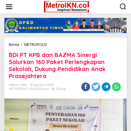
Lewati
ke
konten
BDI
Berita
/
METROPOLIS
PT
BDI PT KPB dan BAZMA Sinergi
KPB
dan
Salurkan 160 Paket Perlengkapan
BAZMA
Sekolah, Dukung Pendidikan Anak
Sinergi
Prasejahtera
Salurkan
160
Admin Web
10 Agustus 2025
Paket
METROPOLIS
,
PENDIDIKAN
82 Dilihat
Perlengkapan
Sekolah,
Dukung
Pendidikan
Anak
Prasejahtera