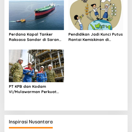
Perdana Kapal Tanker
Pendidikan Jadi Kunci Putus
Raksasa Sandar di Sarana
Rantai Kemiskinan di
Tambat Baru Lawe-Lawe,
Kaltim, Ini Strategi Rudy
Perkuat Kesiapan Pasokan
Mas’ud
Minyak Mentah ke RDMP
Balikpapan
PT KPB dan Kodam
VI/Mulawarman Perkuat
Sinergi Pengamanan Kilang
Sebagai Objek Vital
Nasional
Inspirasi Nusantara