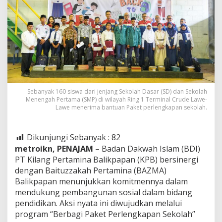
Sebanyak 160 siswa dari jenjang Sekolah Dasar (SD) dan Sekolah
Menengah Pertama (SMP) di wilayah Ring 1 Terminal Crude Lawe-
Lawe menerima bantuan Paket perlengkapan sekolah.
Dikunjungi Sebanyak :
82
metroikn, PENAJAM
– Badan Dakwah Islam (BDI)
PT Kilang Pertamina Balikpapan (KPB) bersinergi
dengan Baituzzakah Pertamina (BAZMA)
Balikpapan menunjukkan komitmennya dalam
mendukung pembangunan sosial dalam bidang
pendidikan. Aksi nyata ini diwujudkan melalui
program “Berbagi Paket Perlengkapan Sekolah”