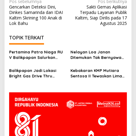
Navigasi
Pos sebelumnya
Pos berikutnya
Gencarkan Deteksi Dini,
Sakti Gemas Aplikasi
pos
Dinkes Samarinda dan IDAI
Terpadu Layanan Publik
Kaltim Skrining 100 Anak di
Kaltim, Siap Dirilis pada 17
Lok Bahu
Agustus 2025
TOPIK TERKAIT
Pertamina Patra Niaga RU
Nelayan Loa Janan
V Balikpapan Salurkan
Ditemukan Tak Bernyawa
Bantuan Pendidikan bagi
3,5 Kilometer dari Lokasi
Anak Ring-1 Kilang
Kejadian di Sungai
Balikpapan Jadi Lokasi
Kebakaran KMP Mutiara
Mahakam
Bright Gas Drive Thru
Sentosa II Tewaskan Lima
Pertama di Indonesia
Orang, Pemerintah
Pastikan Penyebab Diusut